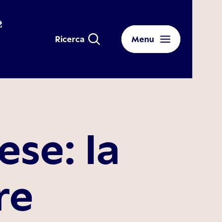
Ricerca
Menu
se: la
re