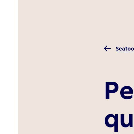
Seafoo
Pe
qu