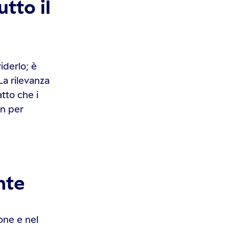
tto il
iderlo; è
La rilevanza
tto che i
on per
nte
ione e nel