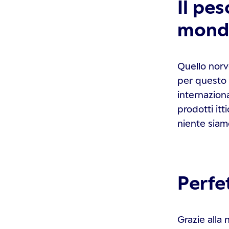
Il pe
mond
Quello norv
per questo 
internazion
prodotti itt
niente siam
Perfe
Grazie alla 