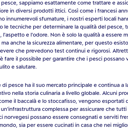
pesce, sappiamo esattamente come trattare e assic
iore in diversi prodotti ittici. Così come i francesi ann
no innumerevoli sfumature, i nostri esperti locali ha
o le tecniche per determinare la qualità del pesce, t
 l'aspetto e l'odore. Non è solo la qualità a essere m
 ma anche la sicurezza alimentare, per questo esist
evere che prevedono test continui e rigorosi. Altret
 fare il possibile per garantire che i pesci possano 
lito e salutare.
 di pesce ha il suo mercato principale e continua a l
ivo nella storia culinaria a livello globale. Alcuni prod
come il baccalà e lo stoccafisso, vengono esportati d
un'infrastruttura complessa per assicurare che tutti i 
ici norvegesi possano essere consegnati e serviti fre
ondo, sia per essere cucinati in casa che nei miglior