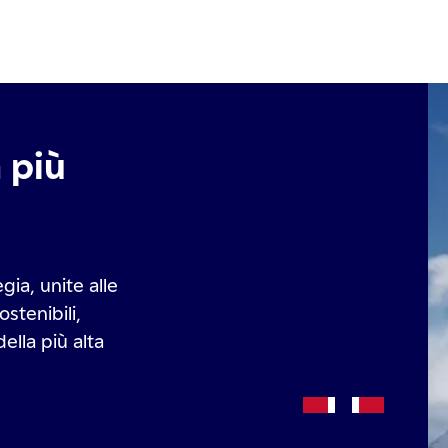
a più
ia, unite alle
ostenibili,
della più alta