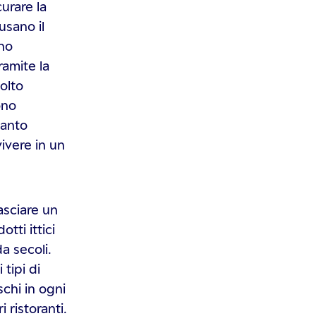
urare la
usano il
nno
ramite la
olto
ono
tanto
vivere in un
asciare un
otti ittici
a secoli.
tipi di
schi in ogni
i ristoranti.