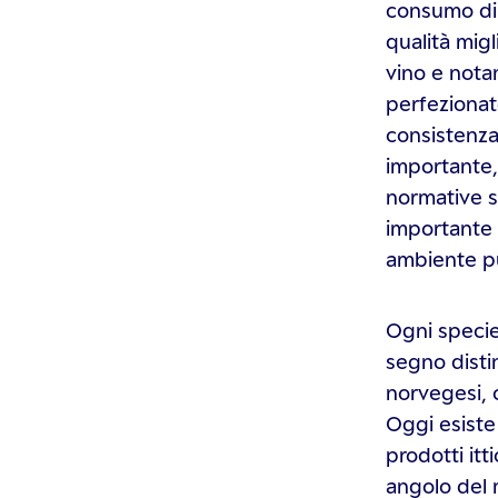
consumo di 
qualità migl
vino e nota
perfezionat
consistenza,
importante,
normative s
importante è
ambiente pu
Ogni specie
segno distint
norvegesi, 
Oggi esiste 
prodotti itt
angolo del m