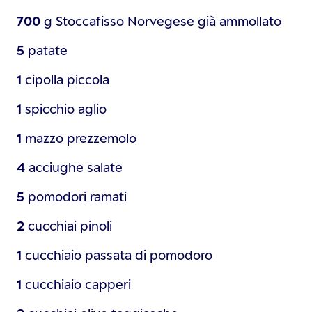
700
g
Stoccafisso Norvegese già ammollato
5
patate
1
cipolla piccola
1
spicchio
aglio
1
mazzo
prezzemolo
4
acciughe salate
5
pomodori ramati
2
cucchiai
pinoli
1
cucchiaio
passata di pomodoro
1
cucchiaio
capperi