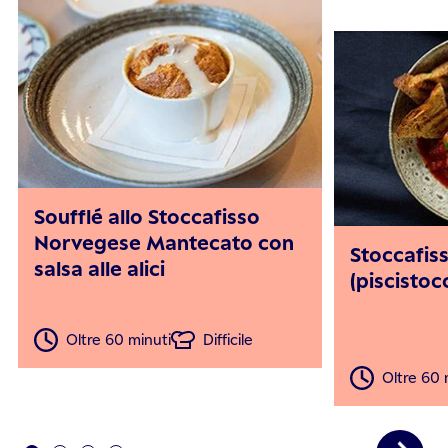
Soufflé allo Stoccafisso
Norvegese Mantecato con
Stoccafis
salsa alle alici
(piscistoc
Oltre 60 minuti
Difficile
Oltre 60 