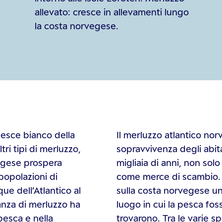
allevato: cresce in allevamenti lungo
la costa norvegese.
pesce bianco della
Il merluzzo atlantico nor
tri tipi di merluzzo,
sopravvivenza degli abit
vegese prospera
migliaia di anni, non so
popolazioni di
come merce di scambio. I
ue dell’Atlantico al
sulla costa norvegese und
nza di merluzzo ha
luogo in cui la pesca fo
 pesca e nella
trovarono. Tra le varie sp