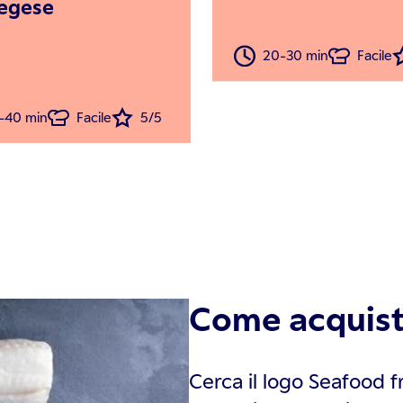
egese
20-30 min
Facile
-40 min
Facile
5/5
Come acquist
Cerca il logo Seafood f