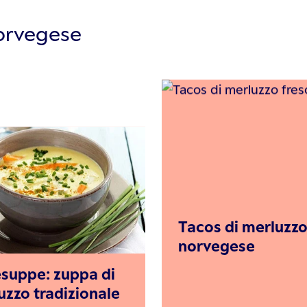
norvegese
Tacos di merluzz
norvegese
esuppe: zuppa di
uzzo tradizionale