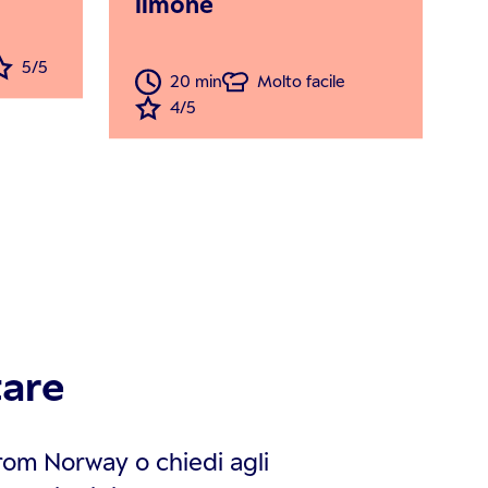
limone
5/5
20 min
Molto facile
4/5
are
rom Norway o chiedi agli