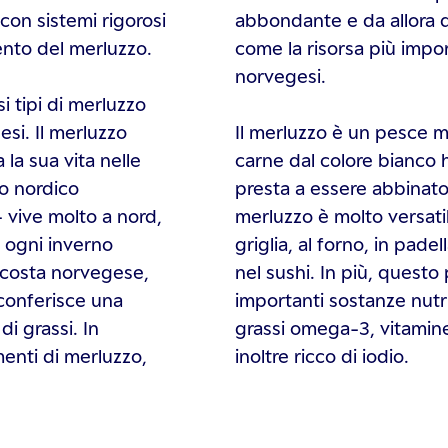
con sistemi rigorosi
abbondante e da allora 
mento del merluzzo.
come la risorsa più impo
norvegesi.
i tipi di merluzzo
si. Il merluzzo
Il merluzzo è un pesce m
 la sua vita nelle
carne dal colore bianco 
zo nordico
presta a essere abbinato 
 vive molto a nord,
merluzzo è molto versati
a ogni inverno
griglia, al forno, in pad
 costa norvegese,
nel sushi. In più, quest
 conferisce una
importanti sostanze nutri
i grassi. In
grassi omega-3, vitamine
enti di merluzzo,
inoltre ricco di iodio.