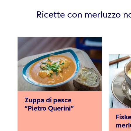
Ricette con merluzzo 
Zuppa di pesce
“Pietro Querini”
Fisk
merl